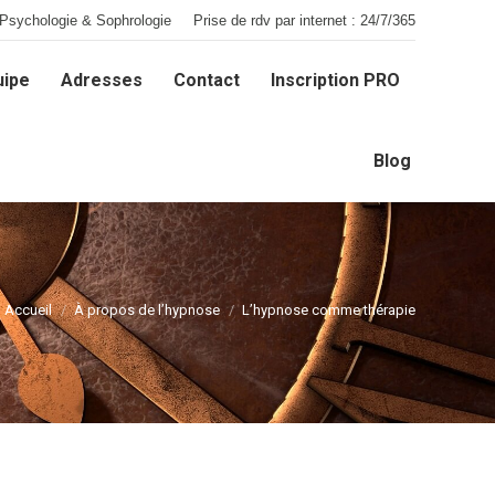
Psychologie & Sophrologie
Prise de rdv par internet : 24/7/365
uipe
Adresses
Contact
Inscription PRO
uipe
Adresses
Contact
Inscription PRO
Blog
Blog
Accueil
À propos de l’hypnose
L’hypnose comme thérapie
Vous êtes ici :