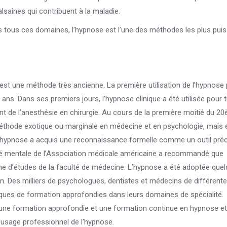
aines qui contribuent à la maladie.
 tous ces domaines, l’hypnose est l’une des méthodes les plus pui
’est une méthode très ancienne. La première utilisation de l’hypnose 
ans. Dans ses premiers jours, l’hypnose clinique a été utilisée pour tr
ent de l’anesthésie en chirurgie. Au cours de la première moitié du 2
éthode exotique ou marginale en médecine et en psychologie, mais e
L’hypnose a acquis une reconnaissance formelle comme un outil pré
anté mentale de l’Association médicale américaine a recommandé que
me d’études de la faculté de médecine. L’hypnose a été adoptée que
n. Des milliers de psychologues, dentistes et médecins de différent
ues de formation approfondies dans leurs domaines de spécialité.
 une formation approfondie et une formation continue en hypnose et 
’usage professionnel de l’hypnose.