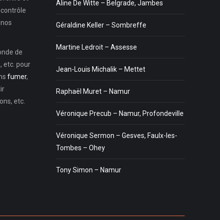
Aline De Witte – Belgrade, Jambes
 contrôle
 nos
Géraldine Keller – Sombreffe
Martine Ledroit – Assesse
monde de
 etc. pour
Jean-Louis Michalik – Mettet
ons
fumer
,
ir
Raphaël Muret – Namur
ns, etc.
Véronique Precub – Namur, Profondeville
Véronique Sermon – Gesves, Faulx-les-
Tombes – Ohey
Tony Simon – Namur