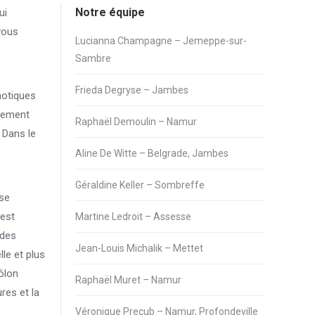
Notre équipe
ui
vous
Lucianna Champagne – Jemeppe-sur-
Sambre
Frieda Degryse – Jambes
notiques
rgement
Raphaël Demoulin – Namur
 Dans le
Aline De Witte – Belgrade, Jambes
Géraldine Keller – Sombreffe
ose
 est
Martine Ledroit – Assesse
udes
Jean-Louis Michalik – Mettet
le et plus
ôlon
Raphaël Muret – Namur
res et la
Véronique Precub – Namur, Profondeville