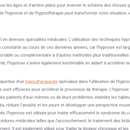
ous les âges et d’arrière-plans pour inverser le schéma des choses q
 l’hypnose et de l’hypnothérapie peut transformer votre situation, 
t en diverses spécialités médicales. L’utilisation des techniques hyp
 constante au cours de ces dernières années, car l’hypnose est la
fortable ou complémentaire à d’autres méthodes plus traditionnelles.
é, l’hypnose s’avère également inestimable en aidant à accélérer la
xpertise d’un
hypnothérapeute
spécialisé dans l’utilisation de l’hypn
sont efficaces pour accélérer le processus de thérapie. L’hypnose
r les patients d’eux-mêmes ou de leurs problèmes, éteindre les habit
, réduire l’anxiété et les peurs et développer une perspective nouvel
é, l’hypnose est utilisée pour traiter efficacement le syndrome du c
procédures médicales telles que l’accouchement, le traitement des brûlu
ment. Il est également utilisé pour traiter la douleur chronique et les