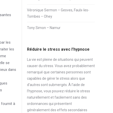
Véronique Sermon – Gesves, Faulx-les-
ssantes
Tombes – Ohey
Tony Simon – Namur
par les
aiter les
Réduire le stress avec l’hypnose
0ème
La vie est pleine de situations qui peuvent
lle se
causer du
stress
. Vous avez probablement
cieux dans
remarqué que certaines personnes sont
capables de gérer le
stress
alors que
lques
d’autres sont submergés. À l’aide de
es
l’hypnose, vous pouvez réduire le
stress
naturellement et facilement sans des
fournit à
ordonnances qui présentent
généralement des effets secondaires