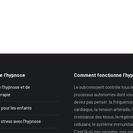
e l’hypnose
Comment fonctionne l’hy
 l’hypnose et de
Le subconscient contrôle tous l
érapie
processus autonomes dont vou
devez pas penser: la fréquence
 pour les enfants
cardiaque, la tension artérielle, 
croissance des tissus, la régéné
 stress avec l’hypnose
cellulaire, le système immunitair
C’est là où nos pensées, nos so