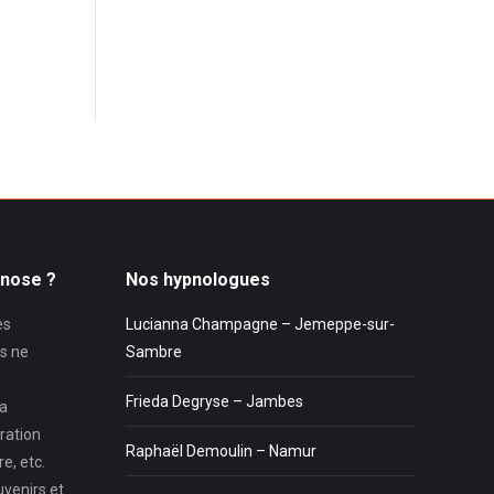
pnose ?
Nos hypnologues
es
Lucianna Champagne – Jemeppe-sur-
s ne
Sambre
Frieda Degryse – Jambes
la
ration
Raphaël Demoulin – Namur
e, etc.
uvenirs et