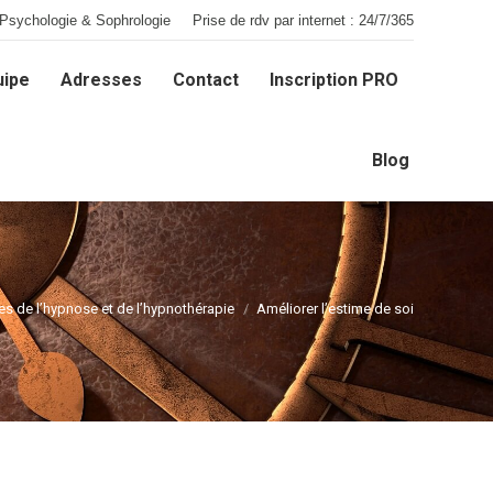
Psychologie & Sophrologie
Prise de rdv par internet : 24/7/365
uipe
Adresses
Contact
Inscription PRO
uipe
Adresses
Contact
Inscription PRO
Blog
Blog
s de l’hypnose et de l’hypnothérapie
Améliorer l’estime de soi
Vous êtes ici :