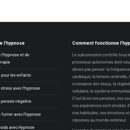
e l’hypnose
Comment fonctionne l’hy
 l’hypnose et de
Le subconscient contrôle tous l
érapie
processus autonomes dont vou
devez pas penser: la fréquence
 pour les enfants
cardiaque, la tension artérielle, 
croissance des tissus, la régéné
 stress avec l’hypnose
cellulaire, le système immunitair
C’est là où nos pensées, nos so
a pensée négative
vos expériences sont stockés. Il
nos habitudes, nos émotions et
e fumer avec l’hypnose
réponses au monde extérieur.
poids avec Hypnose