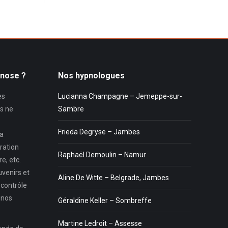
pnose ?
Nos hypnologues
es
Lucianna Champagne – Jemeppe-sur-
s ne
Sambre
Frieda Degryse – Jambes
la
ration
Raphaël Demoulin – Namur
e, etc.
uvenirs et
Aline De Witte – Belgrade, Jambes
 contrôle
 nos
Géraldine Keller – Sombreffe
Martine Ledroit – Assesse