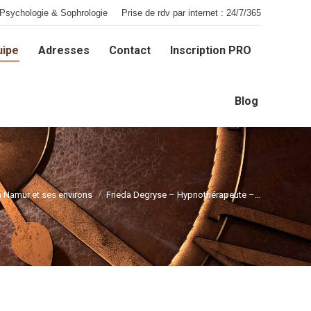
Psychologie & Sophrologie
Prise de rdv par internet : 24/7/365
uipe
Adresses
Contact
Inscription PRO
uipe
Adresses
Contact
Inscription PRO
Blog
Blog
 Namur et ses environs
Frieda Degryse – Hypnothérapeute –…
Vous êtes ici :