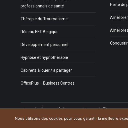
Perte de 
professionnels de santé
Améliorer 
Thérapie du Traumatisme
Améliorez
Réseau EFT Belgique
Conquéri
Développement personnel
Hypnose et hypnotherapie
Cabinets à louer / à partager
OfficePlus – Business Centres
Accueil
À propos de l’hypnose
Usages de l’hypnose
Notre équipe
Adresses
Contact
Inscription PRO
Blo
Nous utilisons des cookies pour vous garantir la meilleure expér