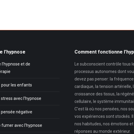
e l’hypnose
Comment fonctionne l’hy
 l’hypnose et de
Le subconscient contrôle tous l
érapie
processus autonomes dont vou
devez pas penser: la fréquence
 pour les enfants
cardiaque, la tension artérielle, 
croissance des tissus, la régéné
 stress avec l’hypnose
cellulaire, le système immunitair
C’est là où nos pensées, nos so
a pensée négative
vos expériences sont stockés. Il
nos habitudes, nos émotions et
e fumer avec l’hypnose
réponses au monde extérieur.