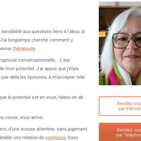
nsibilité aux questions liées à l’abus, à
é. J’ai longtemps cherché comment y
evenue
thérapeute
.
hypnose conversationnelle, …), les
de mon potentiel. J’ai appris que j’étais
n par-delà les épreuves, à m’accepter telle
que le potentiel est en vous, faites-en de
Rendez-vo
par Interne
ns cesse, vous arrive…
ct, d’une écoute attentive, sans jugement
Rendez-vo
par Télépho
établir une relation de
confiance
, base