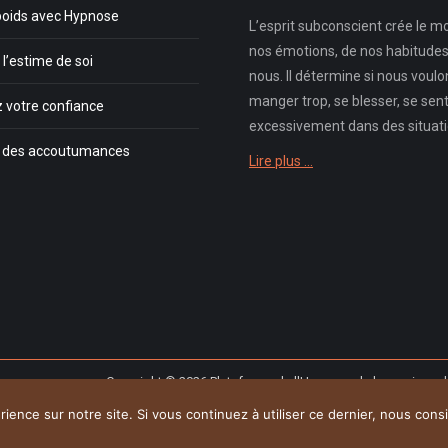
poids avec Hypnose
L’esprit subconscient crée le 
nos émotions, de nos habitudes,
l’estime de soi
nous. Il détermine si nous voul
manger trop, se blesser, se sent
 votre confiance
excessivement dans des situatio
r des accoutumances
Lire plus …
Copyright © 2026
Plateforme de l'Hypnose de la province 
g
qui soutiennent vos s
ience sur notre site. Si vous continuez à utiliser ce dernier, nous cons