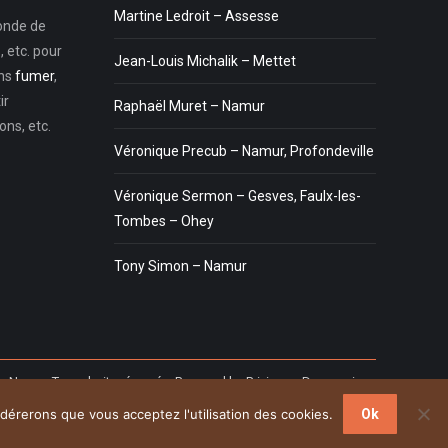
Martine Ledroit – Assesse
monde de
 etc. pour
Jean-Louis Michalik – Mettet
ons
fumer
,
ir
Raphaël Muret – Namur
ns, etc.
Véronique Precub – Namur, Profondeville
Véronique Sermon – Gesves, Faulx-les-
Tombes – Ohey
Tony Simon – Namur
de Namur.
Tous droits réservés. Powered by
Privium – Des services
oins. Pour psychologues, psychotherapeutes et hypnotherapeutes.
idérerons que vous acceptez l'utilisation des cookies.
Ok
RGPD - Politique de Protection de la Vie Privée