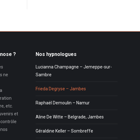
pnose ?
Nos hypnologues
es
Lucianna Champagne – Jemeppe-sur-
s ne
Sambre
Frieda Degryse – Jambes
la
ration
Raphaël Demoulin – Namur
e, etc.
uvenirs et
Aline De Witte – Belgrade, Jambes
 contrôle
 nos
Géraldine Keller – Sombreffe