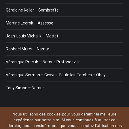
Géraldine Keller – Sombreffe
Martine Ledroit – Assesse
Jean-Louis Michalik – Mettet
Raphaël Muret – Namur
Véronique Precub – Namur, Profondeville
Véronique Sermon – Gesves, Faulx-les-Tombes – Ohey
Tony Simon – Namur
Nous utilisons des cookies pour vous garantir la meilleure
Menu
expérience sur notre site. Si vous continuez à utiliser ce
Copyright © 2026
Plateforme de l'Hypnose de la province de Namur.
dernier, nous considérerons que vous acceptez l'utilisation des
Tous droits réservés. Powered by
Privium – Des services qui