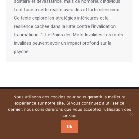
solitaire et dévastatrice, mais de nombreux individus
font face à cette réalité avec des efforts silencieux.
Ce texte explore les stratégies intérieures et la
résilience cachée dans la lutte contre l’invalidation
traumatique. 1. Le Poids des Mots Invalides Les mots
invalides peuvent avoir un impact profond sur la
psyché.…
Menu
Nous utilisons des cookies pour vous garantir la meilleure
Copyright © 2026
Plateforme de l'Hypnose de la province de Namur.
expérience sur notre site. Si vous continuez à utiliser ce
Tous droits réservés. Powered by
Privium – Des services qui
dernier, nous considérerons que vous acceptez l'utilisation des
soutiennent vos soins. Pour psychologues, psychotherapeutes et
cookies.
hypnotherapeutes.
Ok
RGPD - Politique de Protection de la Vie Privée