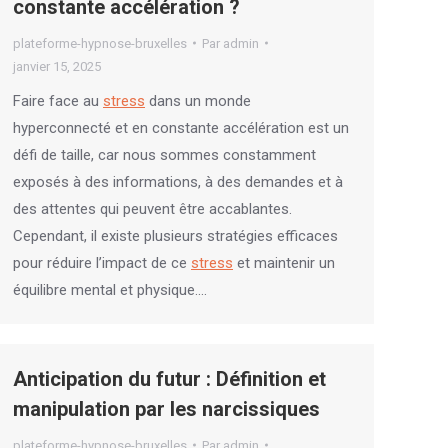
constante accélération ?
plateforme-hypnose-bruxelles
Par
admin
janvier 15, 2025
Faire face au
stress
dans un monde
hyperconnecté et en constante accélération est un
défi de taille, car nous sommes constamment
exposés à des informations, à des demandes et à
des attentes qui peuvent être accablantes.
Cependant, il existe plusieurs stratégies efficaces
pour réduire l’impact de ce
stress
et maintenir un
équilibre mental et physique.…
Anticipation du futur : Définition et
manipulation par les narcissiques
plateforme-hypnose-bruxelles
Par
admin