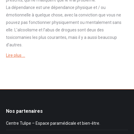
prescrits, qui ne masquent que le vrai problème.
La
dépendance
est une
dépendance
physique et / ou
émotionnelle à quelque chose, avec la conviction que vous ne
pouvez pas fonctionner physiquement ou mentalement sans
elle. L’alcoolisme et l’abus de drogues sont deux des
toxicomanies les plus courantes, mais il y a aussi beaucoup
d’autres.
Lire plus …
Nos partenaires
Centre Tulipe – Espace paramédicale et bien-être.