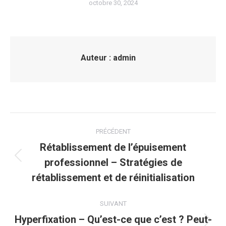
octobre 30, 2024
Auteur :
admin
Navigation
PRÉCÉDENT
article
Rétablissement de l’épuisement
professionnel – Stratégies de
Article
précédent
rétablissement et de réinitialisation
:
SUIVANT
Hyperfixation – Qu’est-ce que c’est ? Peut-
Article