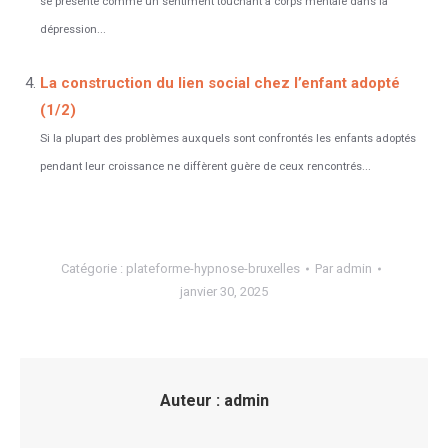
se présente comme un sentiment touchant à corps mentale dans la
dépression...
La construction du lien social chez l’enfant adopté
(1/2)
Si la plupart des problèmes auxquels sont confrontés les enfants adoptés
pendant leur croissance ne diffèrent guère de ceux rencontrés...
Catégorie :
plateforme-hypnose-bruxelles
Par
admin
janvier 30, 2025
Auteur :
admin