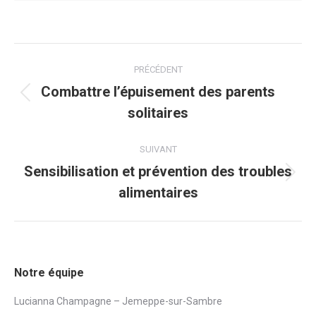
Navigation
PRÉCÉDENT
article
Combattre l’épuisement des parents
Article
solitaires
précédent
:
SUIVANT
Sensibilisation et prévention des troubles
Article
alimentaires
suivant
:
Notre équipe
Lucianna Champagne – Jemeppe-sur-Sambre