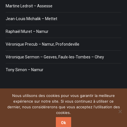
Martine Ledroit – Assesse
Jean-Louis Michalik – Mettet
Raphaël Muret – Namur
Véronique Precub – Namur, Profondeville
Véronique Sermon – Gesves, Faulx-les-Tombes – Ohey
Tony Simon – Namur
Nous utilisons des cookies pour vous garantir la meilleure
Menu
expérience sur notre site. Si vous continuez à utiliser ce
Copyright © 2026
Plateforme de l'Hypnose de la province de Namur.
dernier, nous considérerons que vous acceptez l'utilisation des
Tous droits réservés. Powered by
Privium – Des services qui
cookies.
soutiennent vos soins. Pour psychologues, psychotherapeutes et
hypnotherapeutes.
Ok