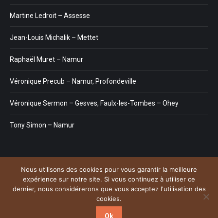
Martine Ledroit – Assesse
Jean-Louis Michalik – Mettet
Raphaël Muret – Namur
Véronique Precub – Namur, Profondeville
Véronique Sermon – Gesves, Faulx-les-Tombes – Ohey
Tony Simon – Namur
Nous utilisons des cookies pour vous garantir la meilleure
Menu
expérience sur notre site. Si vous continuez à utiliser ce
Copyright © 2026
Plateforme de l'Hypnose de la province de Namur.
dernier, nous considérerons que vous acceptez l'utilisation des
Tous droits réservés. Powered by
Privium – Des services qui
cookies.
soutiennent vos soins. Pour psychologues, psychotherapeutes et
hypnotherapeutes.
Ok