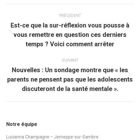
Navigation
PRÉCÉDENT
article
Est-ce que la sur-réflexion vous pousse à
vous remettre en question ces derniers
Article
précédent
temps ? Voici comment arrêter
:
SUIVANT
Nouvelles : Un sondage montre que « les
parents ne pensent pas que les adolescents
Article
suivant
discuteront de la santé mentale ».
:
Notre équipe
Lucianna Champagne – Jemeppe-sur-Sambre