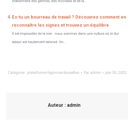
irrationnelle des germes, des microbes et de la...
Es-tu un bourreau de travail ? Découvrez comment en
reconnaître les signes et trouvez un équilibre
Il est impossible de le nier : nous sommes dans une culture où le dur
labeur est hautement valorisé. On...
Catégorie :
plateforme-hypnose-bruxelles
Par
admin
juin 30, 2022
Auteur :
admin